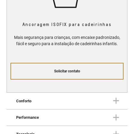
Ancoragem ISOFIX para cadeirinhas
Mais segurança para crianças, com encaixe padronizado,
fácil e seguro para a instalação de cadeirinhas infantis.
Solicitar contato
Conforto
Performance
CONFORTO
Onde design e conforto se