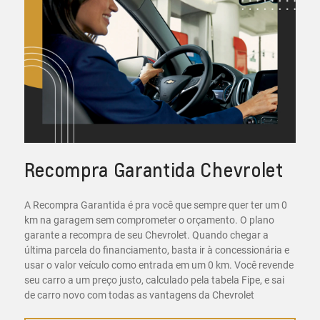
Recompra Garantida Chevrolet
A Recompra Garantida é pra você que sempre quer ter um 0
km na garagem sem comprometer o orçamento. O plano
garante a recompra de seu Chevrolet. Quando chegar a
última parcela do financiamento, basta ir à concessionária e
usar o valor veículo como entrada em um 0 km. Você revende
seu carro a um preço justo, calculado pela tabela Fipe, e sai
de carro novo com todas as vantagens da Chevrolet