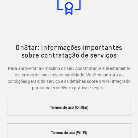
recursos de segurança, como a capacidade de bloquear
e desbloquear as portas do veículo, localizar o carro em
caso de roubo e entrar em contato com a Central
OnStar em caso de emergência.
OnStar: informações importantes
sobre contratação de serviços
Para aproveitar ao máximo os serviços OnStar, leia atentamente
os termos de uso e responsabilidade. Você encontrará as
condições gerais do serviço e os detalhes sobre o Wi-Fi integrado
para uma experiência prática e segura.
Termos de uso (OnStar)
Termos de uso (Wi-Fi)