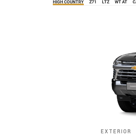
HIGH COUNTRY
Z71
LTZ
WT AT
C
EXTERIOR