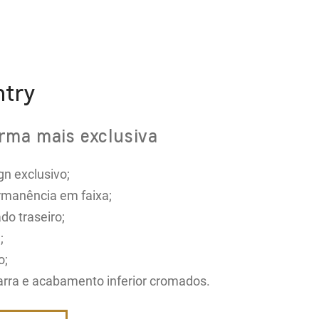
ntry
rma mais exclusiva
n exclusivo;
ermanência em faixa;
do traseiro;
;
o;
arra e acabamento inferior cromados.